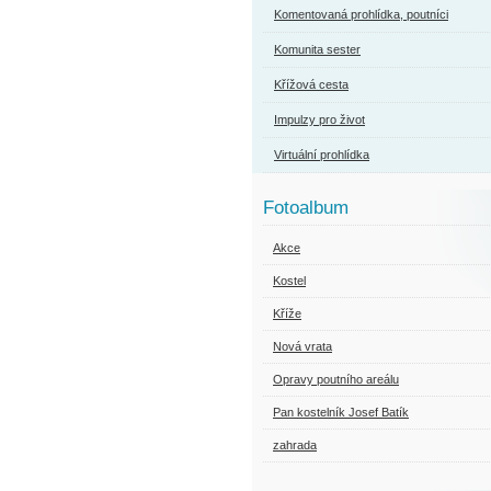
Komentovaná prohlídka, poutníci
Komunita sester
Křížová cesta
Impulzy pro život
Virtuální prohlídka
Fotoalbum
Akce
Kostel
Kříže
Nová vrata
Opravy poutního areálu
Pan kostelník Josef Batík
zahrada