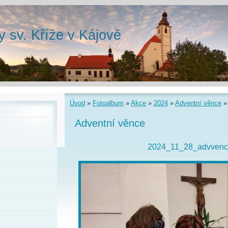
y sv. Kříže v Kájově
Úvod
»
Fotoalbum
»
Akce
»
2024
»
Adventní věnce
Adventní věnce
2024_11_28_advvence