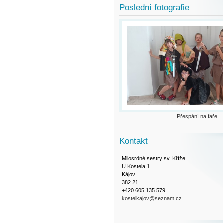
Poslední fotografie
Přespání na faře
Kontakt
Milosrdné sestry sv. Kříže
U Kostela 1
Kájov
382 21
+420 605 135 579
kostelkajov@seznam.cz