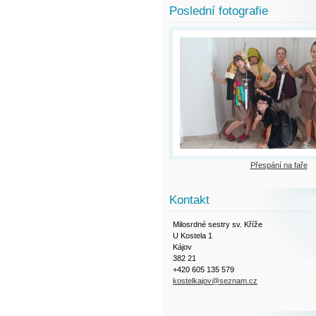
Poslední fotografie
Přespání na faře
Kontakt
Milosrdné sestry sv. Kříže
U Kostela 1
Kájov
382 21
+420 605 135 579
kostelkajov@seznam.cz