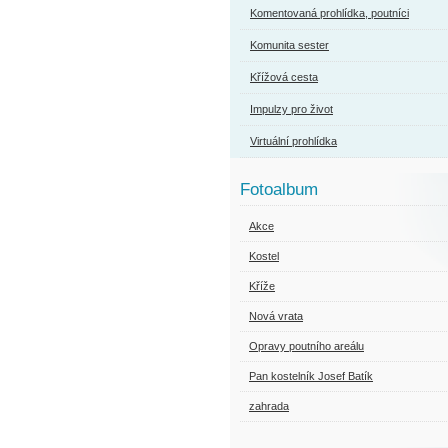
Komentovaná prohlídka, poutníci
Komunita sester
Křížová cesta
Impulzy pro život
Virtuální prohlídka
Fotoalbum
Akce
Kostel
Kříže
Nová vrata
Opravy poutního areálu
Pan kostelník Josef Batík
zahrada