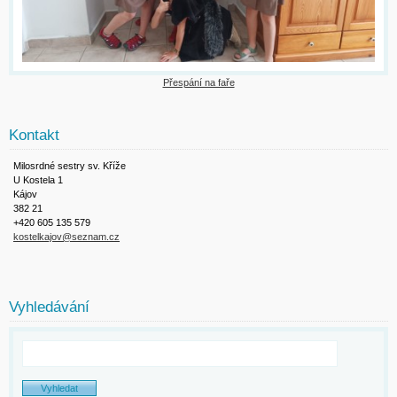
Přespání na faře
Kontakt
Milosrdné sestry sv. Kříže
U Kostela 1
Kájov
382 21
+420 605 135 579
kostelkajov@seznam.cz
Vyhledávání