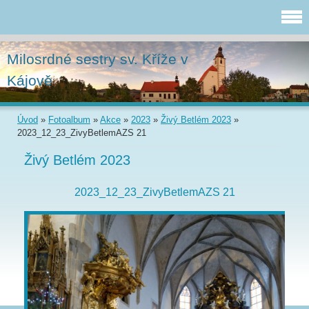
Milosrdné sestry sv. Kříže v
Kájově
Úvod
»
Fotoalbum
»
Akce
»
2023
»
Živý Betlém 2023
»
2023_12_23_ZivyBetlemAZS 21
Živý Betlém 2023
2023_12_23_ZivyBetlemAZS 21