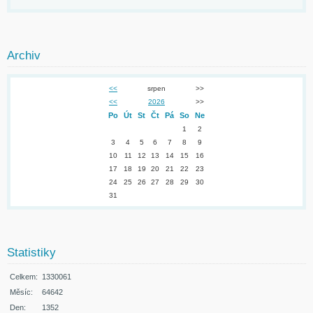
Archiv
<<
srpen
>>
<<
2026
>>
Po
Út
St
Čt
Pá
So
Ne
1
2
3
4
5
6
7
8
9
10
11
12
13
14
15
16
17
18
19
20
21
22
23
24
25
26
27
28
29
30
31
Statistiky
Celkem:
1330061
Měsíc:
64642
Den:
1352