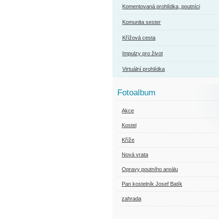
Komentovaná prohlídka, poutníci
Komunita sester
Křížová cesta
Impulzy pro život
Virtuální prohlídka
Fotoalbum
Akce
Kostel
Kříže
Nová vrata
Opravy poutního areálu
Pan kostelník Josef Batík
zahrada