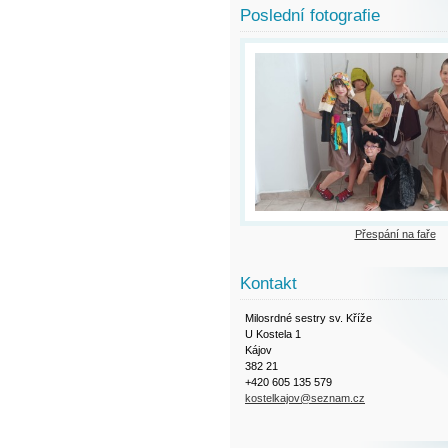
Poslední fotografie
Přespání na faře
Kontakt
Milosrdné sestry sv. Kříže
U Kostela 1
Kájov
382 21
+420 605 135 579
kostelkajov@seznam.cz