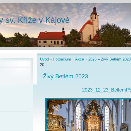
y sv. Kříže v Kájově
Úvod
»
Fotoalbum
»
Akce
»
2023
»
Živý Betlém 2023
20
Živý Betlém 2023
2023_12_23_BetlemP