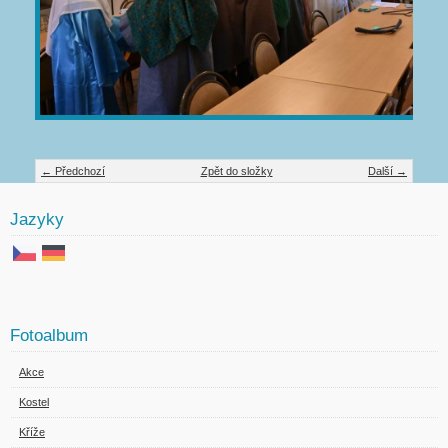
← Předchozí
Zpět do složky
Další →
Jazyky
Fotoalbum
Akce
Kostel
Kříže