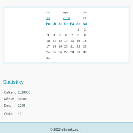
<<
srpen
>>
<<
2026
>>
Po
Út
St
Čt
Pá
So
Ne
1
2
3
4
5
6
7
8
9
10
11
12
13
14
15
16
17
18
19
20
21
22
23
24
25
26
27
28
29
30
31
Statistiky
Celkem:
1329055
Měsíc:
64584
Den:
1558
Online:
40
© 2026 eStránky.cz