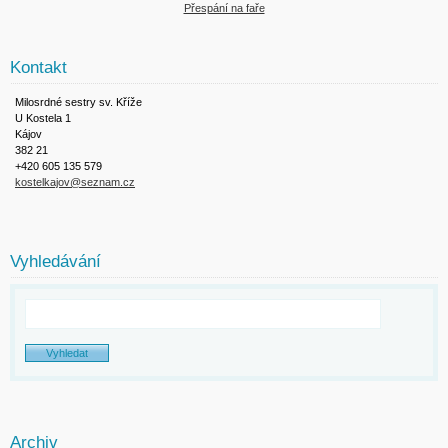
Přespání na faře
Kontakt
Milosrdné sestry sv. Kříže
U Kostela 1
Kájov
382 21
+420 605 135 579
kostelkajov@seznam.cz
Vyhledávání
Archiv