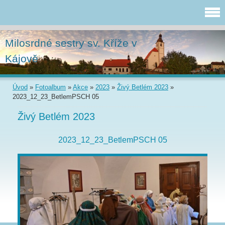
Milosrdné sestry sv. Kříže v
Kájově
Úvod
»
Fotoalbum
»
Akce
»
2023
»
Živý Betlém 2023
»
2023_12_23_BetlemPSCH 05
Živý Betlém 2023
2023_12_23_BetlemPSCH 05