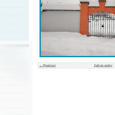
← Předchozí
Zpět do složky