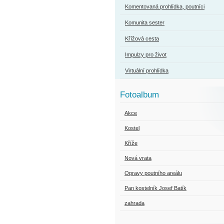
Komentovaná prohlídka, poutníci
Komunita sester
Křížová cesta
Impulzy pro život
Virtuální prohlídka
Fotoalbum
Akce
Kostel
Kříže
Nová vrata
Opravy poutního areálu
Pan kostelník Josef Batík
zahrada