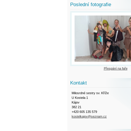
Poslední fotografie
Přespání na faře
Kontakt
Milosrdné sestry sv. Kříže
U Kostela 1
Kájov
382 21
+420 605 135 579
kostelkajov@seznam.cz