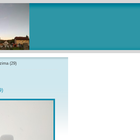
zima (29)
9)