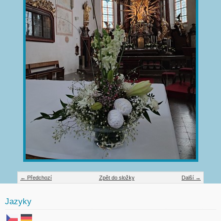
← Předchozí
Zpět do složky
Další →
Jazyky