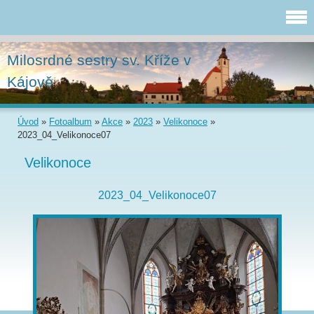
Milosrdné sestry sv. Kříže v
Kájově
Úvod
»
Fotoalbum
»
Akce
»
2023
»
Velikonoce
»
2023_04_Velikonoce07
Velikonoce
2023_04_Velikonoce07