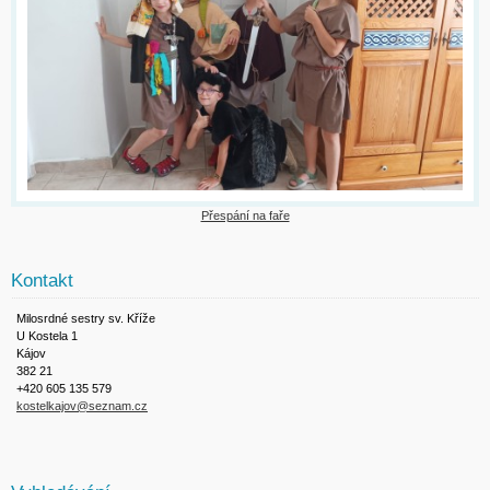
Přespání na faře
Kontakt
Milosrdné sestry sv. Kříže
U Kostela 1
Kájov
382 21
+420 605 135 579
kostelkajov@seznam.cz