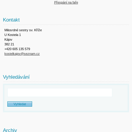
Přespání na faře
Kontakt
Milosrdné sestry sv. Kříže
U Kostela 1
Kájov
382 21
+420 605 135 579
kostelkajov@seznam.cz
Vyhledávání
Archiv