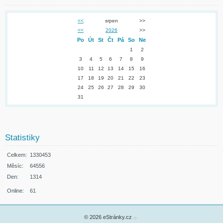
<<
srpen
>>
<<
2026
>>
Po
Út
St
Čt
Pá
So
Ne
1
2
3
4
5
6
7
8
9
10
11
12
13
14
15
16
17
18
19
20
21
22
23
24
25
26
27
28
29
30
31
Statistiky
Celkem:
1330453
Měsíc:
64556
Den:
1314
Online:
61
© 2026 eStránky.cz