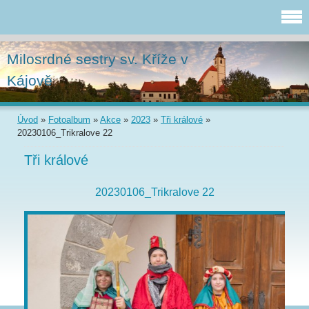
Milosrdné sestry sv. Kříže v
Kájově
Úvod
»
Fotoalbum
»
Akce
»
2023
»
Tři králové
»
20230106_Trikralove 22
Tři králové
20230106_Trikralove 22