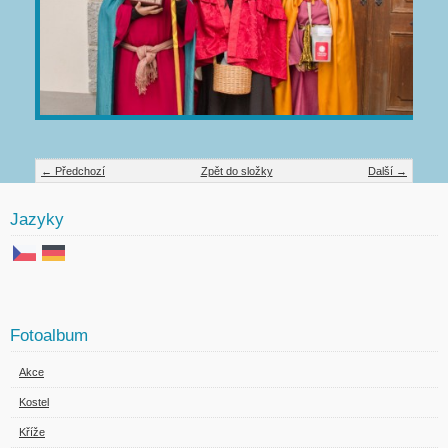
← Předchozí
Zpět do složky
Další →
Jazyky
Fotoalbum
Akce
Kostel
Kříže