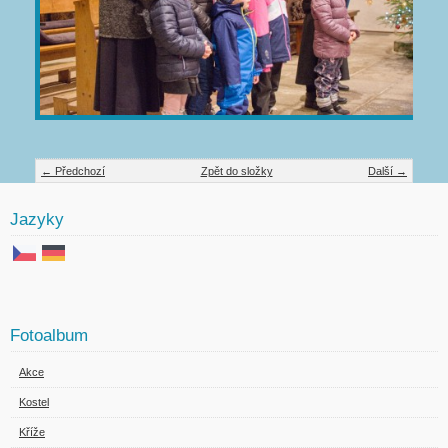
← Předchozí
Zpět do složky
Další →
Jazyky
Fotoalbum
Akce
Kostel
Kříže