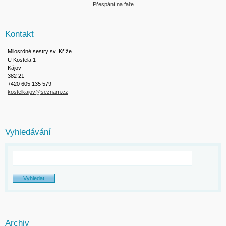
Přespání na faře
Kontakt
Milosrdné sestry sv. Kříže
U Kostela 1
Kájov
382 21
+420 605 135 579
kostelkajov@seznam.cz
Vyhledávání
Archiv