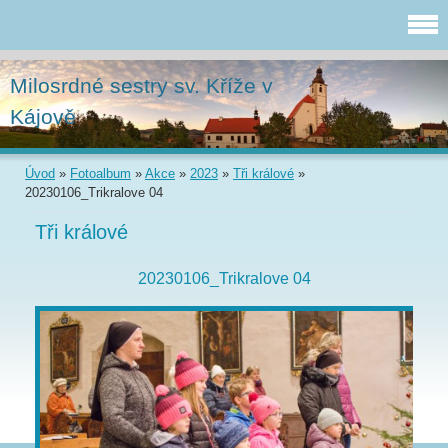
Milosrdné sestry sv. Kříže v
Kájově
Úvod
»
Fotoalbum
»
Akce
»
2023
»
Tři králové
»
20230106_Trikralove 04
Tři králové
20230106_Trikralove 04