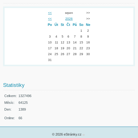
<<
srpen
>>
<<
2026
>>
Po
Út
St
Čt
Pá
So
Ne
1
2
3
4
5
6
7
8
9
10
11
12
13
14
15
16
17
18
19
20
21
22
23
24
25
26
27
28
29
30
31
Statistiky
Celkem:
1327496
Měsíc:
64125
Den:
1389
Online:
66
© 2026 eStránky.cz