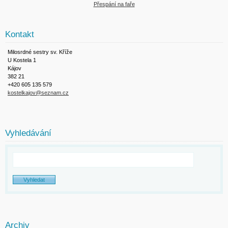
Přespání na faře
Kontakt
Milosrdné sestry sv. Kříže
U Kostela 1
Kájov
382 21
+420 605 135 579
kostelkajov@seznam.cz
Vyhledávání
Archiv