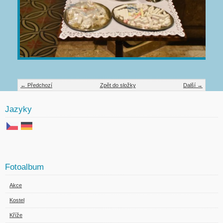
← Předchozí
Zpět do složky
Další →
Jazyky
Fotoalbum
Akce
Kostel
Kříže