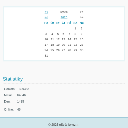
<<
srpen
>>
<<
2026
>>
Po
Út
St
Čt
Pá
So
Ne
1
2
3
4
5
6
7
8
9
10
11
12
13
14
15
16
17
18
19
20
21
22
23
24
25
26
27
28
29
30
31
Statistiky
Celkem:
1329368
Měsíc:
64646
Den:
1495
Online:
48
© 2026 eStránky.cz