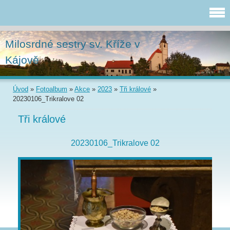
Milosrdné sestry sv. Kříže v
Kájově
Úvod
»
Fotoalbum
»
Akce
»
2023
»
Tři králové
»
20230106_Trikralove 02
Tři králové
20230106_Trikralove 02