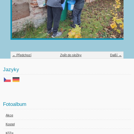
← Předchozí
Zpět do složky
Další →
Jazyky
Fotoalbum
Akce
Kostel
Kříže