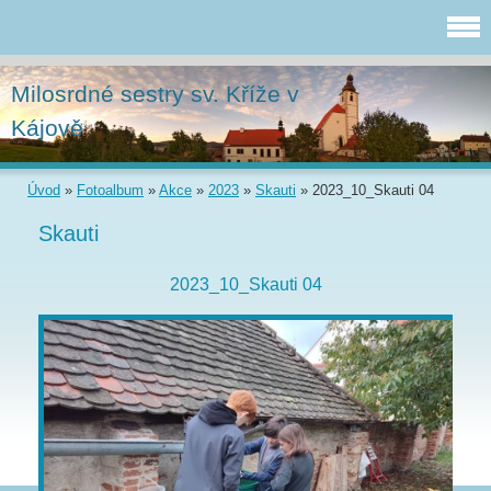
Milosrdné sestry sv. Kříže v
Kájově
Úvod
»
Fotoalbum
»
Akce
»
2023
»
Skauti
»
2023_10_Skauti 04
Skauti
2023_10_Skauti 04