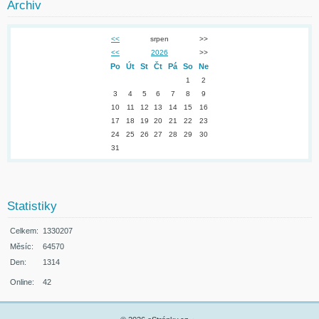
Archiv
<<
srpen
>>
<<
2026
>>
Po
Út
St
Čt
Pá
So
Ne
1
2
3
4
5
6
7
8
9
10
11
12
13
14
15
16
17
18
19
20
21
22
23
24
25
26
27
28
29
30
31
Statistiky
Celkem:
1330207
Měsíc:
64570
Den:
1314
Online:
42