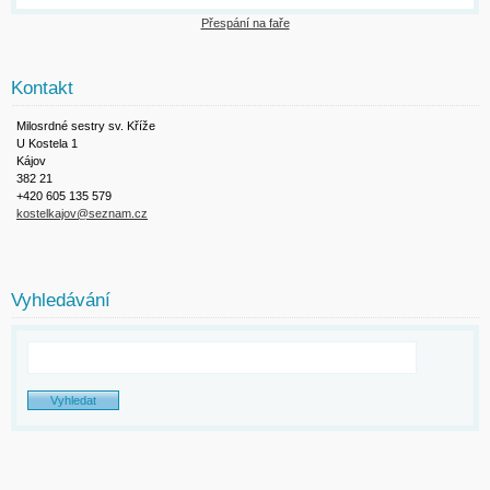
Přespání na faře
Kontakt
Milosrdné sestry sv. Kříže
U Kostela 1
Kájov
382 21
+420 605 135 579
kostelkajov@seznam.cz
Vyhledávání