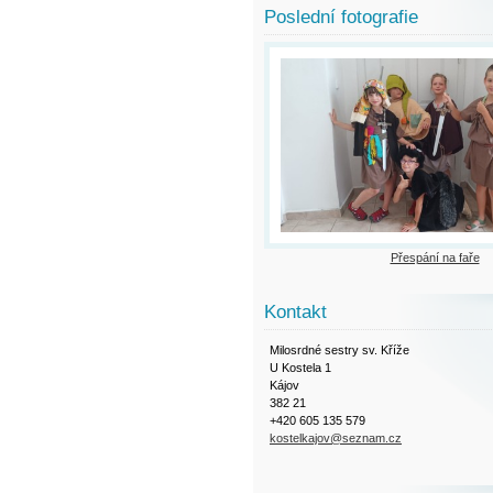
Poslední fotografie
Přespání na faře
Kontakt
Milosrdné sestry sv. Kříže
U Kostela 1
Kájov
382 21
+420 605 135 579
kostelkajov@seznam.cz