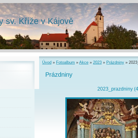
y sv. Kříže v Kájově
Úvod
»
Fotoalbum
»
Akce
»
2023
»
Prázdniny
»
2023
Prázdniny
2023_prazdniny (4