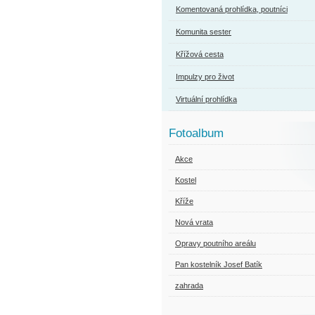
Komentovaná prohlídka, poutníci
Komunita sester
Křížová cesta
Impulzy pro život
Virtuální prohlídka
Fotoalbum
Akce
Kostel
Kříže
Nová vrata
Opravy poutního areálu
Pan kostelník Josef Batík
zahrada