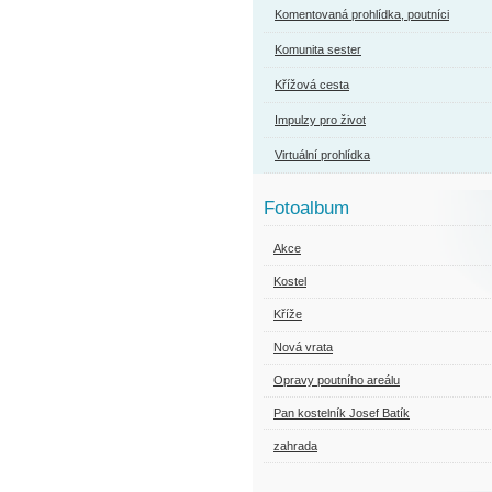
Komentovaná prohlídka, poutníci
Komunita sester
Křížová cesta
Impulzy pro život
Virtuální prohlídka
Fotoalbum
Akce
Kostel
Kříže
Nová vrata
Opravy poutního areálu
Pan kostelník Josef Batík
zahrada