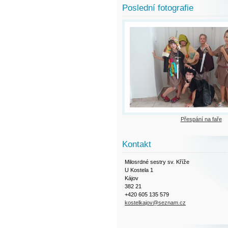
Poslední fotografie
Přespání na faře
Kontakt
Milosrdné sestry sv. Kříže
U Kostela 1
Kájov
382 21
+420 605 135 579
kostelkajov@seznam.cz