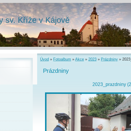
y sv. Kříže v Kájově
Úvod
»
Fotoalbum
»
Akce
»
2023
»
Prázdniny
»
2023
Prázdniny
2023_prazdniny (2