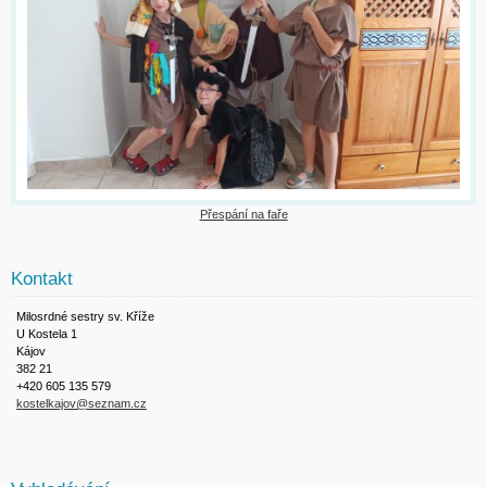
Přespání na faře
Kontakt
Milosrdné sestry sv. Kříže
U Kostela 1
Kájov
382 21
+420 605 135 579
kostelkajov@seznam.cz