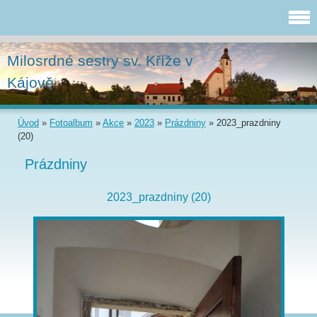
Milosrdné sestry sv. Kříže v
Kájově
Úvod
»
Fotoalbum
»
Akce
»
2023
»
Prázdniny
»
2023_prazdniny
(20)
Prázdniny
2023_prazdniny (20)