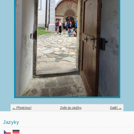
← Předchozí
Zpět do složky
Další →
Jazyky