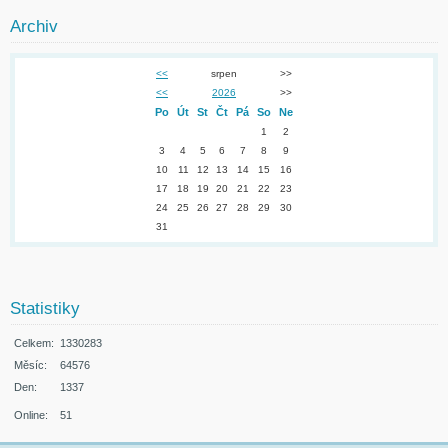
Archiv
<<
srpen
>>
<<
2026
>>
Po
Út
St
Čt
Pá
So
Ne
1
2
3
4
5
6
7
8
9
10
11
12
13
14
15
16
17
18
19
20
21
22
23
24
25
26
27
28
29
30
31
Statistiky
Celkem:
1330283
Měsíc:
64576
Den:
1337
Online:
51