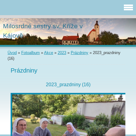
Milosrdné sestry sv. Kříže v
Kájově
Úvod
»
Fotoalbum
»
Akce
»
2023
»
Prázdniny
»
2023_prazdniny
(16)
Prázdniny
2023_prazdniny (16)