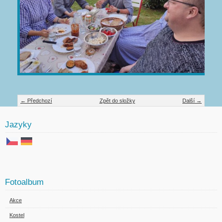
← Předchozí
Zpět do složky
Další →
Jazyky
Fotoalbum
Akce
Kostel