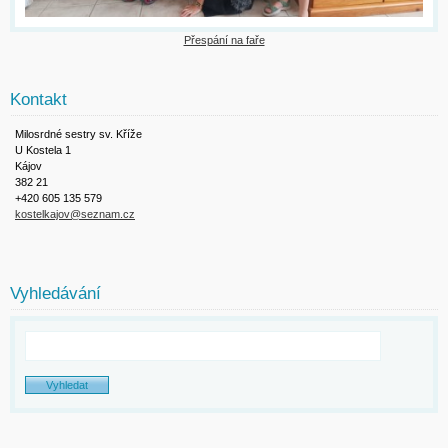
Přespání na faře
Kontakt
Milosrdné sestry sv. Kříže
U Kostela 1
Kájov
382 21
+420 605 135 579
kostelkajov@seznam.cz
Vyhledávání