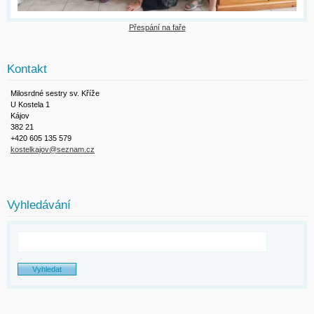
Přespání na faře
Kontakt
Milosrdné sestry sv. Kříže
U Kostela 1
Kájov
382 21
+420 605 135 579
kostelkajov@seznam.cz
Vyhledávání