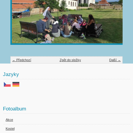
← Předchozí
Zpět do složky
Další →
Jazyky
Fotoalbum
Akce
Kostel