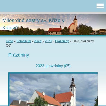
Milosrdné sestry sv. Kříže v
Kájově
Úvod
»
Fotoalbum
»
Akce
»
2023
»
Prázdniny
»
2023_prazdniny
(05)
Prázdniny
2023_prazdniny (05)