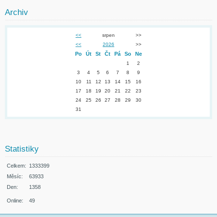
Archiv
<<
srpen
>>
<<
2026
>>
Po
Út
St
Čt
Pá
So
Ne
1
2
3
4
5
6
7
8
9
10
11
12
13
14
15
16
17
18
19
20
21
22
23
24
25
26
27
28
29
30
31
Statistiky
Celkem:
1333399
Měsíc:
63933
Den:
1358
Online:
49