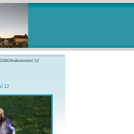
230624náboženství 12
í 12