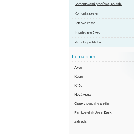
Komentovaná prohlídka, poutníci
Komunita sester
Křížová cesta
Impulzy pro život
Virtuální prohlídka
Fotoalbum
Akce
Kostel
Kříže
Nová vrata
Opravy poutního areálu
Pan kostelník Josef Batík
zahrada