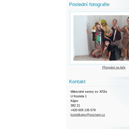
Poslední fotografie
Přespání na faře
Kontakt
Milosrdné sestry sv. Kříže
U Kostela 1
Kájov
382 21
+420 605 135 579
kostelkajov@seznam.cz