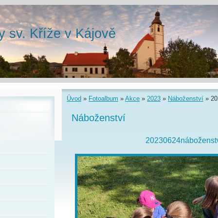
y sv. Kříže v Kájově
Úvod
»
Fotoalbum
»
Akce
»
2023
»
Náboženství
»
20
Náboženství
20230624náboženstv