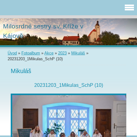
Milosrdné sestry sv. Kříže v
Kájově
Úvod
»
Fotoalbum
»
Akce
»
2023
»
Mikuláš
»
20231203_1Mikulas_SchP (10)
Mikuláš
20231203_1Mikulas_SchP (10)