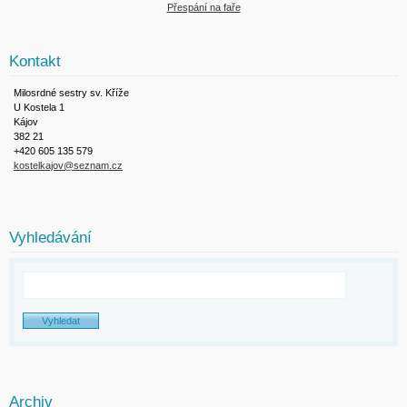
Přespání na faře
Kontakt
Milosrdné sestry sv. Kříže
U Kostela 1
Kájov
382 21
+420 605 135 579
kostelkajov@seznam.cz
Vyhledávání
Archiv