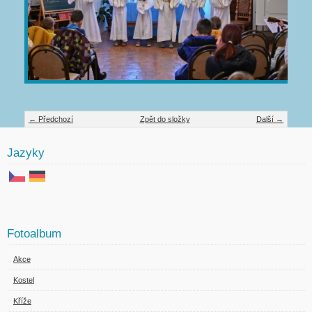
← Předchozí
Zpět do složky
Další →
Jazyky
Fotoalbum
Akce
Kostel
Kříže