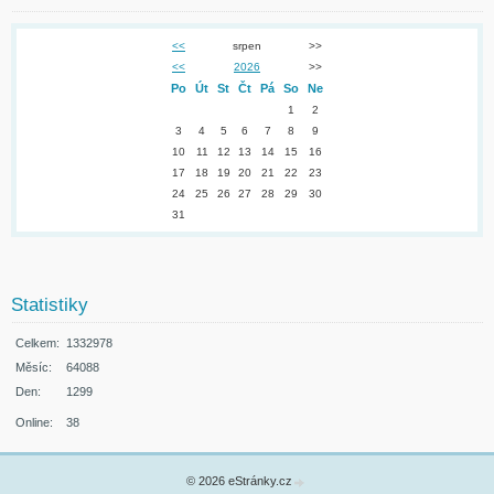
<<
srpen
>>
<<
2026
>>
Po
Út
St
Čt
Pá
So
Ne
1
2
3
4
5
6
7
8
9
10
11
12
13
14
15
16
17
18
19
20
21
22
23
24
25
26
27
28
29
30
31
Statistiky
Celkem:
1332978
Měsíc:
64088
Den:
1299
Online:
38
© 2026 eStránky.cz