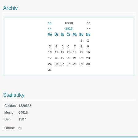
Archiv
<<
srpen
>>
<<
2026
>>
Po
Út
St
Čt
Pá
So
Ne
1
2
3
4
5
6
7
8
9
10
11
12
13
14
15
16
17
18
19
20
21
22
23
24
25
26
27
28
29
30
31
Statistiky
Celkem:
1329833
Měsíc:
64618
Den:
1307
Online:
59