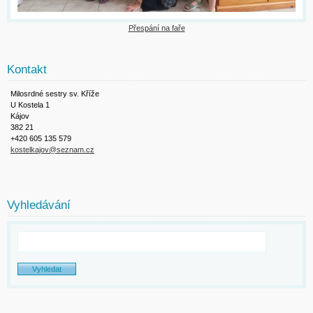
Přespání na faře
Kontakt
Milosrdné sestry sv. Kříže
U Kostela 1
Kájov
382 21
+420 605 135 579
kostelkajov@seznam.cz
Vyhledávání