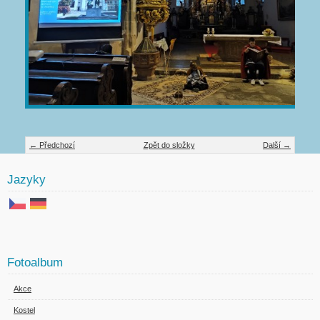
← Předchozí
Zpět do složky
Další →
Jazyky
Fotoalbum
Akce
Kostel