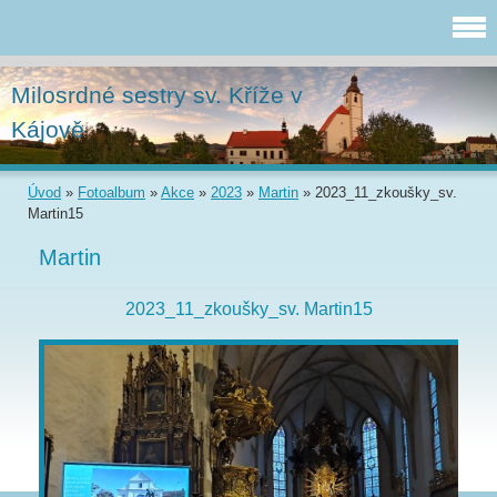
Milosrdné sestry sv. Kříže v
Kájově
Úvod
»
Fotoalbum
»
Akce
»
2023
»
Martin
»
2023_11_zkoušky_sv.
Martin15
Martin
2023_11_zkoušky_sv. Martin15