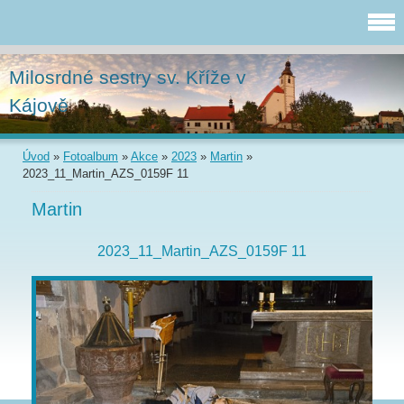
Milosrdné sestry sv. Kříže v
Kájově
Úvod
»
Fotoalbum
»
Akce
»
2023
»
Martin
»
2023_11_Martin_AZS_0159F 11
Martin
2023_11_Martin_AZS_0159F 11