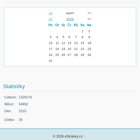
<<
srpen
>>
<<
2026
>>
Po
Út
St
Čt
Pá
So
Ne
1
2
3
4
5
6
7
8
9
10
11
12
13
14
15
16
17
18
19
20
21
22
23
24
25
26
27
28
29
30
31
Statistiky
Celkem:
1329176
Měsíc:
64652
Den:
1515
Online:
35
© 2026 eStránky.cz