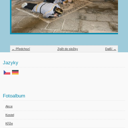
← Předchozí
Zpět do složky
Další →
Jazyky
Fotoalbum
Akce
Kostel
Kříže