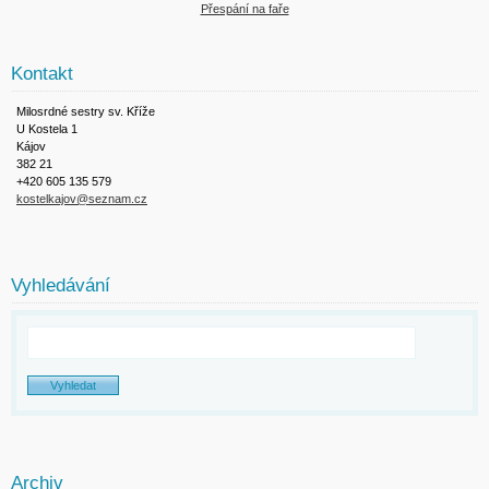
Přespání na faře
Kontakt
Milosrdné sestry sv. Kříže
U Kostela 1
Kájov
382 21
+420 605 135 579
kostelkajov@seznam.cz
Vyhledávání
Archiv