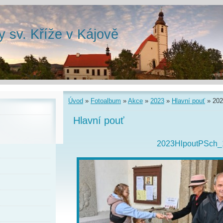
y sv. Kříže v Kájově
Úvod
»
Fotoalbum
»
Akce
»
2023
»
Hlavní pouť
»
202
Hlavní pouť
2023HlpoutPSch_