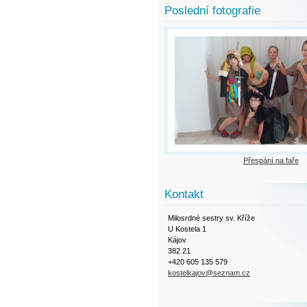
Poslední fotografie
Přespání na faře
Kontakt
Milosrdné sestry sv. Kříže
U Kostela 1
Kájov
382 21
+420 605 135 579
kostelkajov@seznam.cz