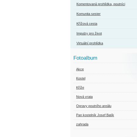
Komentovaná prohlídka, poutníci
Komunita sester
Křížová cesta
Impulzy pro život
Virtuální prohlídka
Fotoalbum
Akce
Kostel
Kříže
Nová vrata
Opravy poutního areálu
Pan kostelník Josef Batík
zahrada