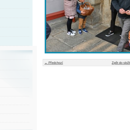
← Předchozí
Zpět do slož