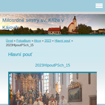
Milosrdné sestry sv. Kříže v
Kájově
Úvod
»
Fotoalbum
»
Akce
»
2023
»
Hlavní pouť
»
2023HlpoutPSch_15
Hlavní pouť
2023HlpoutPSch_15