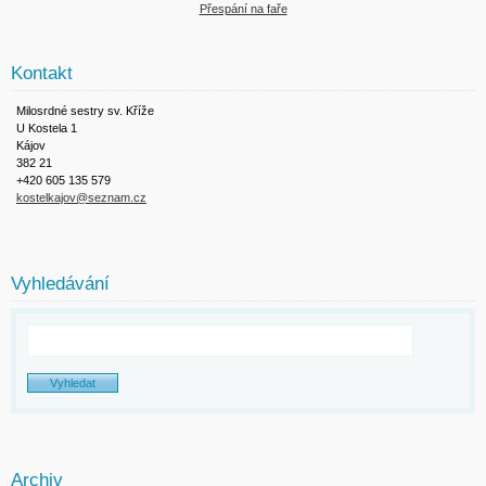
Přespání na faře
Kontakt
Milosrdné sestry sv. Kříže
U Kostela 1
Kájov
382 21
+420 605 135 579
kostelkajov@seznam.cz
Vyhledávání
Archiv