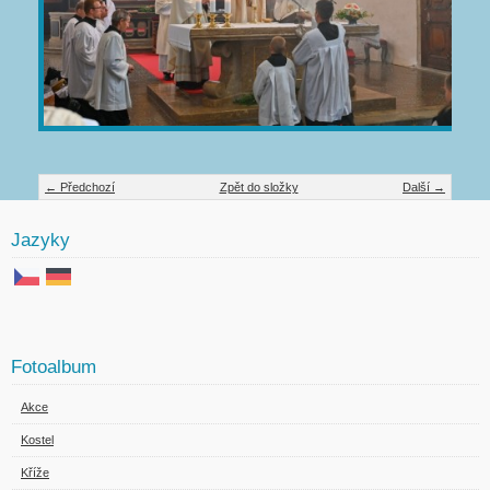
← Předchozí
Zpět do složky
Další →
Jazyky
Fotoalbum
Akce
Kostel
Kříže