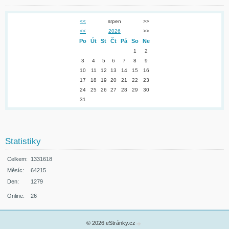
<<
srpen
>>
<<
2026
>>
Po
Út
St
Čt
Pá
So
Ne
1
2
3
4
5
6
7
8
9
10
11
12
13
14
15
16
17
18
19
20
21
22
23
24
25
26
27
28
29
30
31
Statistiky
Celkem:
1331618
Měsíc:
64215
Den:
1279
Online:
26
© 2026 eStránky.cz