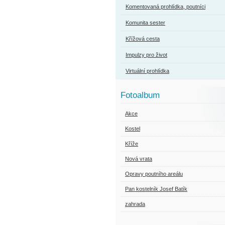
Komentovaná prohlídka, poutníci
Komunita sester
Křížová cesta
Impulzy pro život
Virtuální prohlídka
Fotoalbum
Akce
Kostel
Kříže
Nová vrata
Opravy poutního areálu
Pan kostelník Josef Batík
zahrada