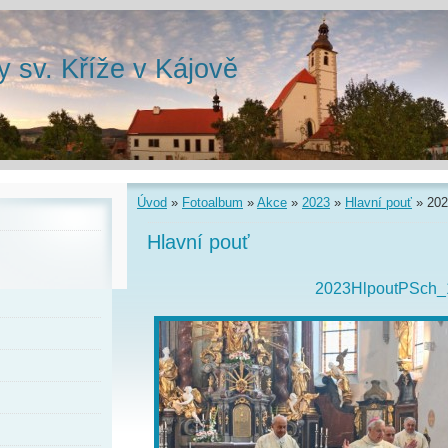
y sv. Kříže v Kájově
Úvod
»
Fotoalbum
»
Akce
»
2023
»
Hlavní pouť
»
202
Hlavní pouť
2023HlpoutPSch_