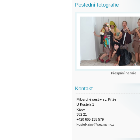
Poslední fotografie
Přespání na faře
Kontakt
Milosrdné sestry sv. Kříže
U Kostela 1
Kájov
382 21
+420 605 135 579
kostelkajov@seznam.cz