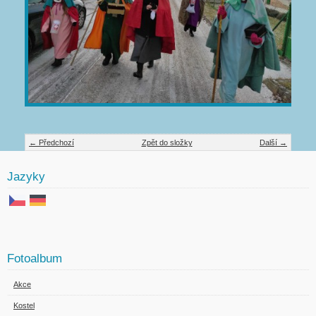
← Předchozí
Zpět do složky
Další →
Jazyky
Fotoalbum
Akce
Kostel