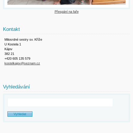
Přespání na faře
Kontakt
Milosrdné sestry sv. Kříže
U Kostela 1
Kájov
382 21
+420 605 135 579
kostelkajov@seznam.cz
Vyhledávání