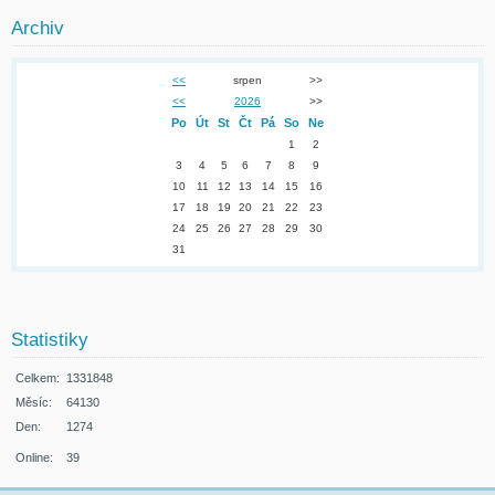
Archiv
<<
srpen
>>
<<
2026
>>
Po
Út
St
Čt
Pá
So
Ne
1
2
3
4
5
6
7
8
9
10
11
12
13
14
15
16
17
18
19
20
21
22
23
24
25
26
27
28
29
30
31
Statistiky
Celkem:
1331848
Měsíc:
64130
Den:
1274
Online:
39