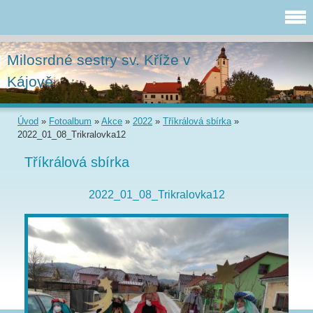
Milosrdné sestry sv. Kříže v
Kájově
Úvod
»
Fotoalbum
»
Akce
»
2022
»
Tříkrálová sbírka
»
2022_01_08_Trikralovka12
Tříkrálová sbírka
2022_01_08_Trikralovka12