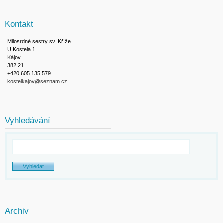
Kontakt
Milosrdné sestry sv. Kříže
U Kostela 1
Kájov
382 21
+420 605 135 579
kostelkajov@seznam.cz
Vyhledávání
Archiv