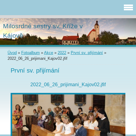
Milosrdné sestry sv. Kříže v
Kájově
Úvod
»
Fotoalbum
»
Akce
»
2022
»
První sv. přijímání
»
2022_06_26_prijimani_Kajov02.jfif
První sv. přijímání
2022_06_26_prijimani_Kajov02.jfif