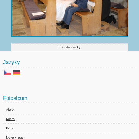
Zpět do složky
Jazyky
Fotoalbum
Akce
Kostel
Kříže
Nová vrata