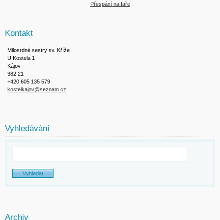
Přespání na faře
Kontakt
Milosrdné sestry sv. Kříže
U Kostela 1
Kájov
382 21
+420 605 135 579
kostelkajov@seznam.cz
Vyhledávání
Archiv