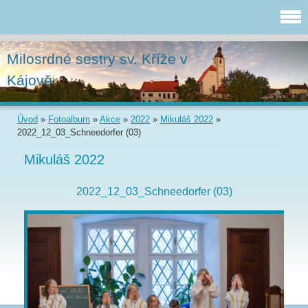
Milosrdné sestry sv. Kříže v
Kájově
Úvod
»
Fotoalbum
»
Akce
»
2022
»
Mikuláš 2022
»
2022_12_03_Schneedorfer (03)
Mikuláš 2022
2022_12_03_Schneedorfer (03)