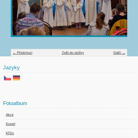
← Předchozí
Zpět do složky
Další →
Jazyky
Fotoalbum
Akce
Kostel
Kříže