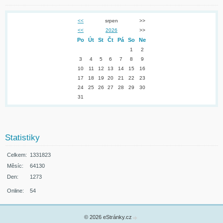
<<
srpen
>>
<<
2026
>>
Po
Út
St
Čt
Pá
So
Ne
1
2
3
4
5
6
7
8
9
10
11
12
13
14
15
16
17
18
19
20
21
22
23
24
25
26
27
28
29
30
31
Statistiky
Celkem:
1331823
Měsíc:
64130
Den:
1273
Online:
54
© 2026 eStránky.cz