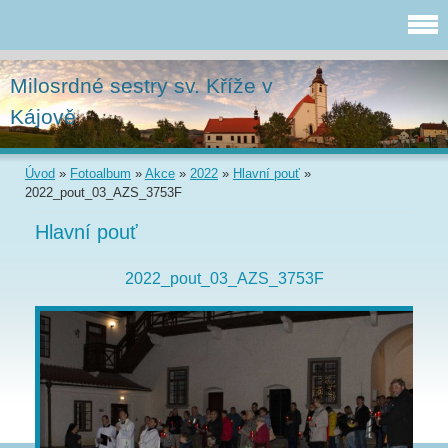
Milosrdné sestry sv. Kříže v
Kájově
Úvod
»
Fotoalbum
»
Akce
»
2022
»
Hlavní pouť
»
2022_pout_03_AZS_3753F
Hlavní pouť
2022_pout_03_AZS_3753F