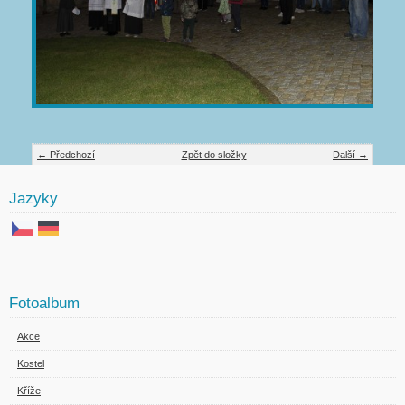
← Předchozí
Zpět do složky
Další →
Jazyky
Fotoalbum
Akce
Kostel
Kříže