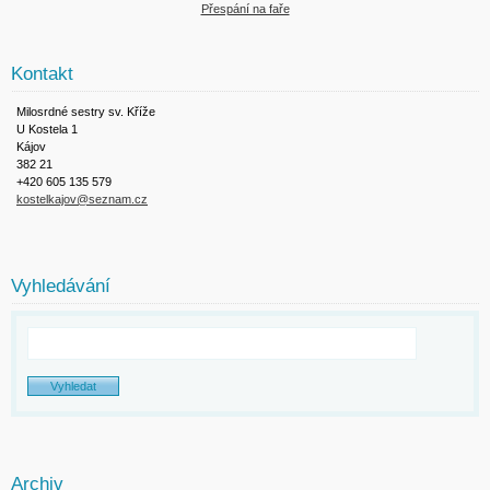
Přespání na faře
Kontakt
Milosrdné sestry sv. Kříže
U Kostela 1
Kájov
382 21
+420 605 135 579
kostelkajov@seznam.cz
Vyhledávání
Archiv