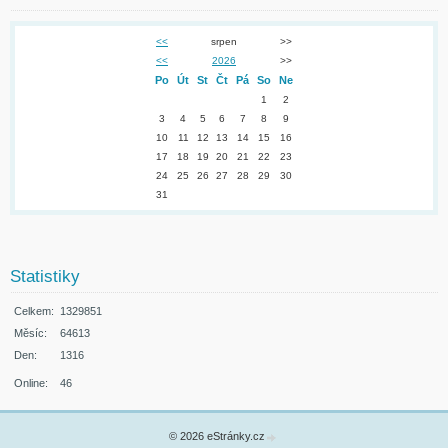
<<
srpen
>>
<<
2026
>>
Po
Út
St
Čt
Pá
So
Ne
1
2
3
4
5
6
7
8
9
10
11
12
13
14
15
16
17
18
19
20
21
22
23
24
25
26
27
28
29
30
31
Statistiky
Celkem:
1329851
Měsíc:
64613
Den:
1316
Online:
46
© 2026 eStránky.cz