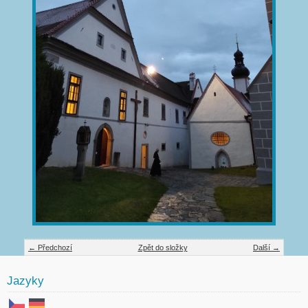
← Předchozí
Zpět do složky
Další →
Jazyky