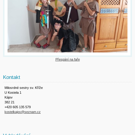
Přespání na faře
Kontakt
Milosrdné sestry sv. Kříže
U Kostela 1
Kájov
382 21
+420 605 135 579
kostelkajov@seznam.cz