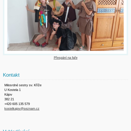
Přespání na faře
Kontakt
Milosrdné sestry sv. Kříže
U Kostela 1
Kájov
382 21
+420 605 135 579
kostelkajov@seznam.cz