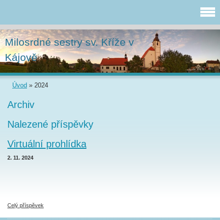
Milosrdné sestry sv. Kříže v
Kájově
Úvod
»
2024
Archiv
Nalezené příspěvky
Virtuální prohlídka
2. 11. 2024
Celý příspěvek