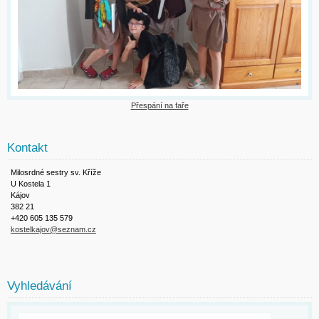
Přespání na faře
Kontakt
Milosrdné sestry sv. Kříže
U Kostela 1
Kájov
382 21
+420 605 135 579
kostelkajov@seznam.cz
Vyhledávání