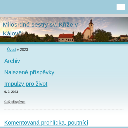
Milosrdné sestry sv. Kříže v
Kájově
Úvod
»
2023
Archiv
Nalezené příspěvky
Impulzy pro život
6. 2. 2023
Celý příspěvek
Komentovaná prohlídka, poutníci