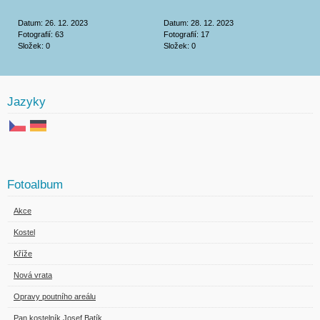
Datum:
26. 12. 2023
Datum:
28. 12. 2023
Fotografií:
63
Fotografií:
17
Složek:
0
Složek:
0
Jazyky
Fotoalbum
Akce
Kostel
Kříže
Nová vrata
Opravy poutního areálu
Pan kostelník Josef Batík