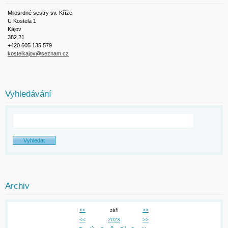
Milosrdné sestry sv. Kříže
U Kostela 1
Kájov
382 21
+420 605 135 579
kostelkajov@seznam.cz
Vyhledávání
Archiv
<<
září
>>
<<
2023
>>