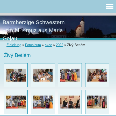
Barmherzige Schwestern
vom hl. Kreuz aus Maria
Gojau
Einleitung
»
Fotoalbum
»
akce
»
2022
»
Živý Betlém
Živý Betlém