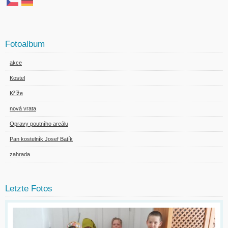
Fotoalbum
akce
Kostel
Kříže
nová vrata
Opravy poutního areálu
Pan kostelník Josef Batík
zahrada
Letzte Fotos