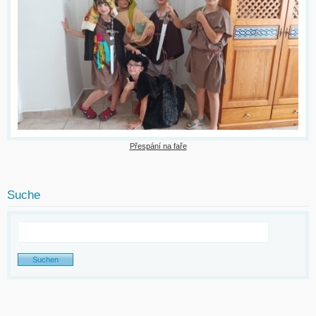
Přespání na faře
Suche