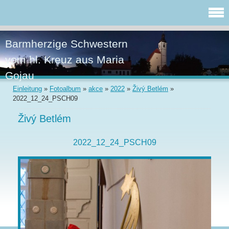
Barmherzige Schwestern
vom hl. Kreuz aus Maria
Gojau
Einleitung
»
Fotoalbum
»
akce
»
2022
»
Živý Betlém
»
2022_12_24_PSCH09
Živý Betlém
2022_12_24_PSCH09