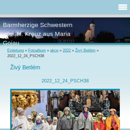
Barmherzige Schwestern
vom hl. Kreuz aus Maria
Gojau
Einleitung
»
Fotoalbum
»
akce
»
2022
»
Živý Betlém
»
2022_12_24_PSCH38
Živý Betlém
2022_12_24_PSCH38