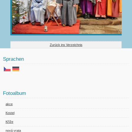
Zurück ins Verzeichnis
Sprachen
Fotoalbum
akce
Kostel
Kříže
nová vrata