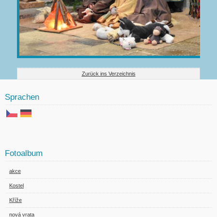
Zurück ins Verzeichnis
Sprachen
Fotoalbum
akce
Kostel
Kříže
nová vrata