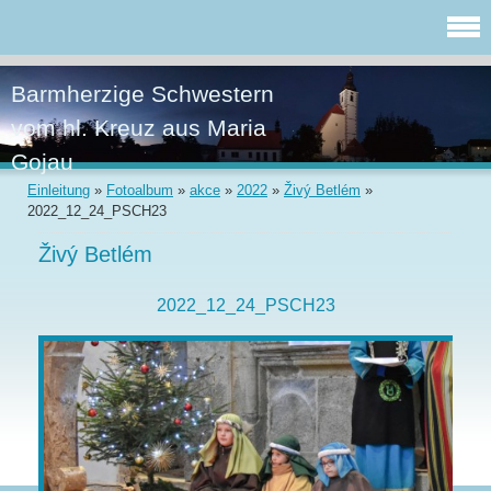
Barmherzige Schwestern
vom hl. Kreuz aus Maria
Gojau
Einleitung
»
Fotoalbum
»
akce
»
2022
»
Živý Betlém
»
2022_12_24_PSCH23
Živý Betlém
2022_12_24_PSCH23