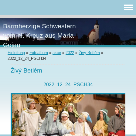
Barmherzige Schwestern
vom hl. Kreuz aus Maria
Gojau
Einleitung
»
Fotoalbum
»
akce
»
2022
»
Živý Betlém
»
2022_12_24_PSCH34
Živý Betlém
2022_12_24_PSCH34