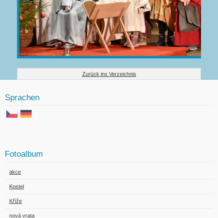
Zurück ins Verzeichnis
Sprachen
Fotoalbum
akce
Kostel
Kříže
nová vrata