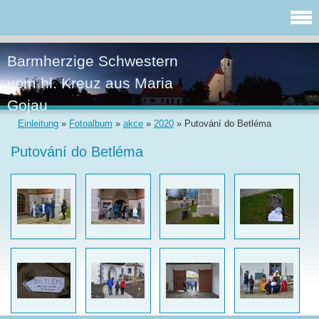
Barmherzige Schwestern
vom hl. Kreuz aus Maria
Gojau
Einleitung
»
Fotoalbum
»
akce
»
2020
»
Putování do Betléma
Putování do Betléma