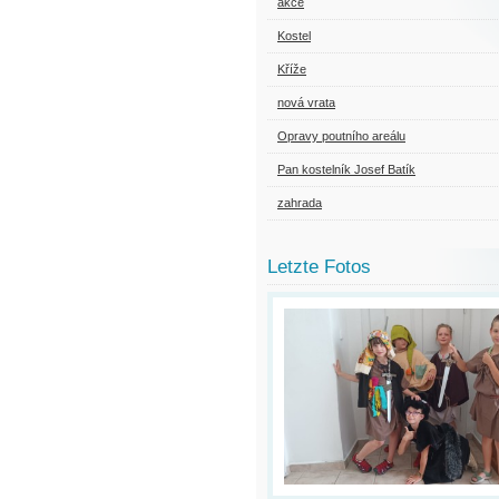
akce
Kostel
Kříže
nová vrata
Opravy poutního areálu
Pan kostelník Josef Batík
zahrada
Letzte Fotos