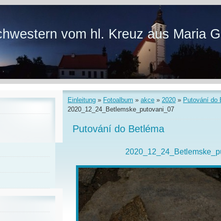
hwestern vom hl. Kreuz aus Maria G
Einleitung
»
Fotoalbum
»
akce
»
2020
»
Putování do
2020_12_24_Betlemske_putovani_07
Putování do Betléma
2020_12_24_Betlemske_p