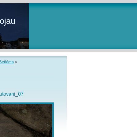
ojau
 Betléma
»
utovani_07