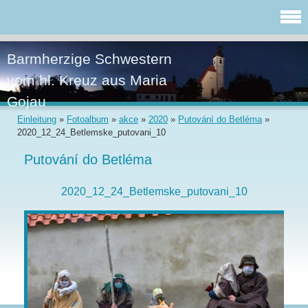
Barmherzige Schwestern
vom hl. Kreuz aus Maria
Gojau
Einleitung
»
Fotoalbum
»
akce
»
2020
»
Putování do Betléma
»
2020_12_24_Betlemske_putovani_10
Putování do Betléma
2020_12_24_Betlemske_putovani_10