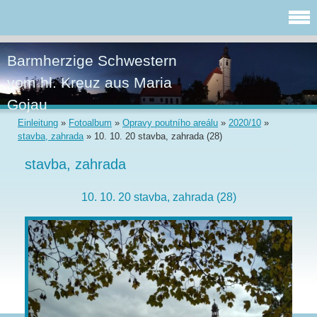
Barmherzige Schwestern
vom hl. Kreuz aus Maria
Gojau
Einleitung
»
Fotoalbum
»
Opravy poutního areálu
»
2020/10
»
stavba, zahrada
»
10. 10. 20 stavba, zahrada (28)
stavba, zahrada
10. 10. 20 stavba, zahrada (28)