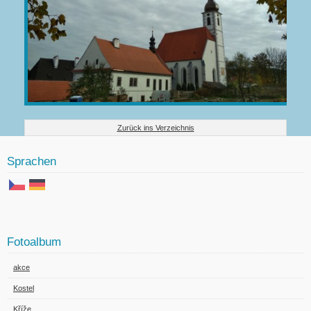
Zurück ins Verzeichnis
Sprachen
Fotoalbum
akce
Kostel
Kříže