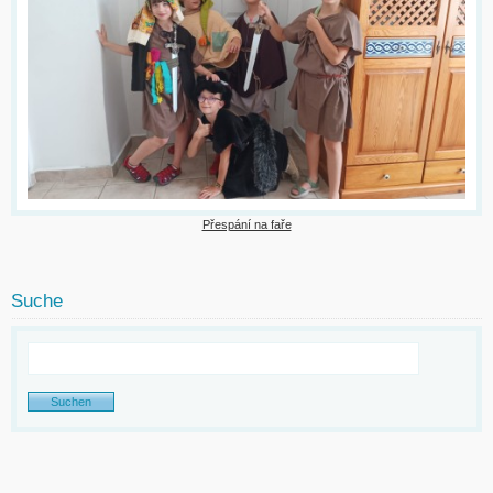
Přespání na faře
Suche