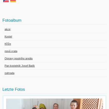
Fotoalbum
akce
Kostel
Kříže
nová vrata
Opravy poutního areálu
Pan kostelník Josef Batík
zahrada
Letzte Fotos