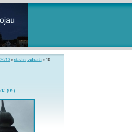
ojau
020/10
»
stavba, zahrada
»
10.
ada (05)