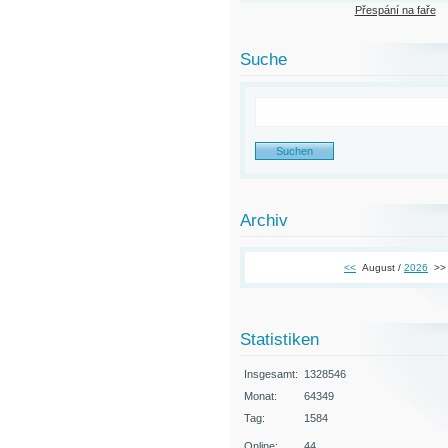
Přespání na faře
Suche
Archiv
<<
August /
2026
>>
Statistiken
Insgesamt:
1328546
Monat:
64349
Tag:
1584
Online:
44