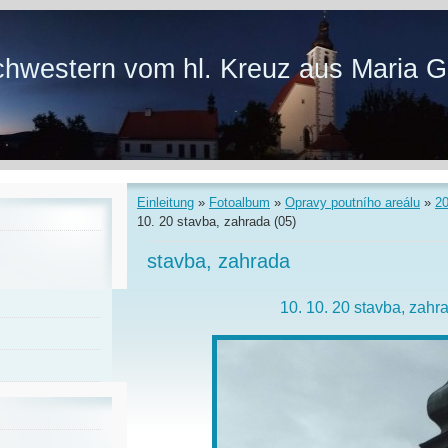
hwestern vom hl. Kreuz aus Maria G
Einleitung
»
Fotoalbum
»
Opravy poutního areálu
»
2
10. 20 stavba, zahrada (05)
stavba, zahrada
10. 10. 20 stavba, zahr