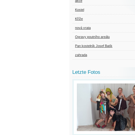
akce
Kostel
Kříže
nová vrata
Opravy poutního areálu
Pan kostelník Josef Batík
zahrada
Letzte Fotos