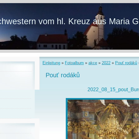
hwestern vom hl. Kreuz aus Maria G
Einleitung
»
Fotoalbum
»
akce
»
2022
»
Pouť rodáků
Pouť rodáků
2022_08_15_pout_Bur