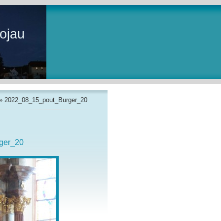
ojau
»
2022_08_15_pout_Burger_20
ger_20