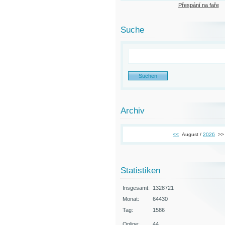
Přespání na faře
Suche
Archiv
<<
August /
2026
>>
Statistiken
Insgesamt:
1328721
Monat:
64430
Tag:
1586
Online:
44