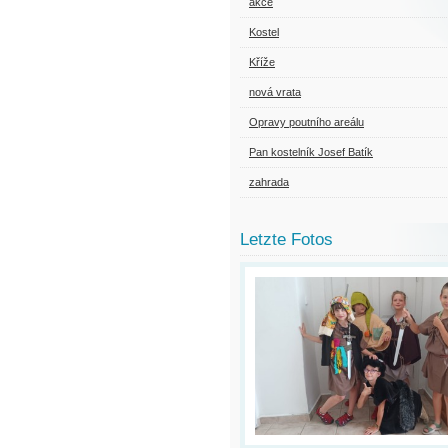
akce
Kostel
Kříže
nová vrata
Opravy poutního areálu
Pan kostelník Josef Batík
zahrada
Letzte Fotos