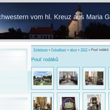
hwestern vom hl. Kreuz aus Maria G
Einleitung
»
Fotoalbum
»
akce
»
2022
»
Pouť rodáků
Pouť rodáků