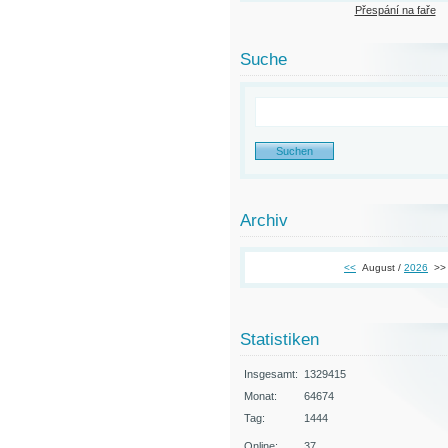
Přespání na faře
Suche
Archiv
<<
August /
2026
>>
Statistiken
Insgesamt:
1329415
Monat:
64674
Tag:
1444
Online:
37