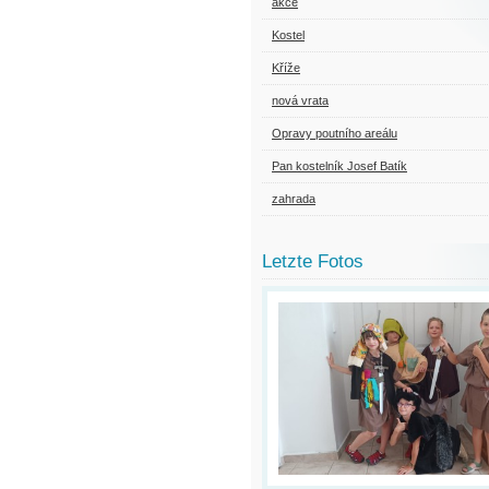
akce
Kostel
Kříže
nová vrata
Opravy poutního areálu
Pan kostelník Josef Batík
zahrada
Letzte Fotos