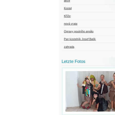
akce
Kostel
Kříže
nová vrata
Opravy poutního areálu
Pan kostelník Josef Batík
zahrada
Letzte Fotos