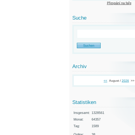
Přespání na faře
Suche
Archiv
<<
August /
2026
>>
Statistiken
Insgesamt:
1328561
Monat:
64357
Tag:
1589
Online:
38