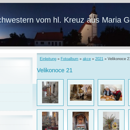
hwestern vom hl. Kreuz aus Maria G
Einleitung
»
Fotoalbum
»
akce
»
2021
»
Velikonoce 2
Velikonoce 21