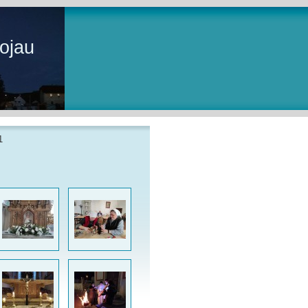
ojau
1