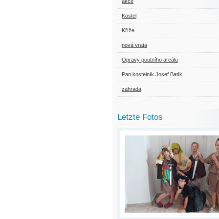
akce
Kostel
Kříže
nová vrata
Opravy poutního areálu
Pan kostelník Josef Batík
zahrada
Letzte Fotos