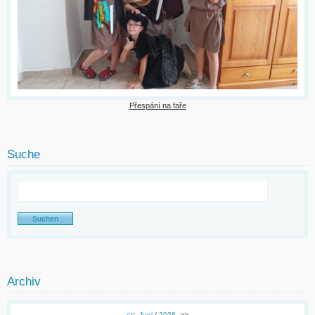
Přespání na faře
Suche
Archiv
<<
Juni
/
2026
>>