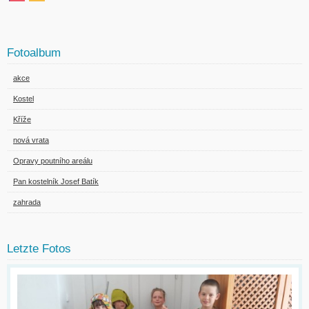
Fotoalbum
akce
Kostel
Kříže
nová vrata
Opravy poutního areálu
Pan kostelník Josef Batík
zahrada
Letzte Fotos