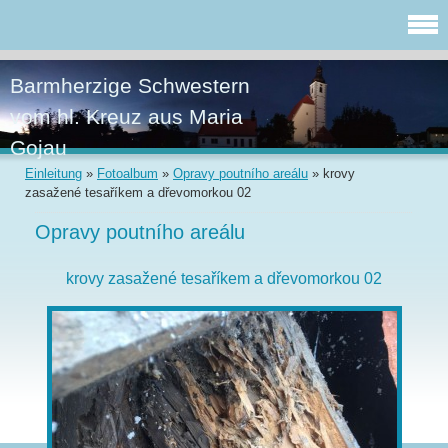
Barmherzige Schwestern
vom hl. Kreuz aus Maria
Gojau
Einleitung
»
Fotoalbum
»
Opravy poutního areálu
»
krovy
zasažené tesaříkem a dřevomorkou 02
Opravy poutního areálu
krovy zasažené tesaříkem a dřevomorkou 02