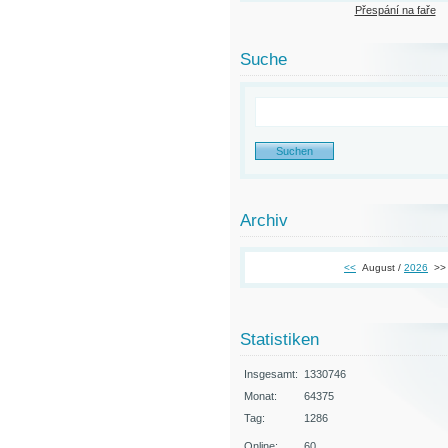
Přespání na faře
Suche
Archiv
<<
August /
2026
>>
Statistiken
Insgesamt:
1330746
Monat:
64375
Tag:
1286
Online:
60