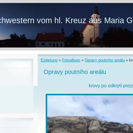
hwestern vom hl. Kreuz aus Maria G
Einleitung
»
Fotoalbum
»
Opravy poutního areálu
»
kr
Opravy poutního areálu
krovy po odkrytí prej