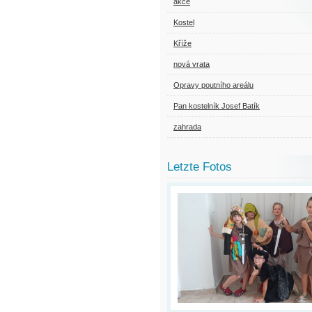
akce
Kostel
Kříže
nová vrata
Opravy poutního areálu
Pan kostelník Josef Batík
zahrada
Letzte Fotos