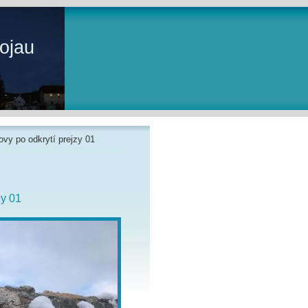
ojau
ovy po odkrytí prejzy 01
zy 01