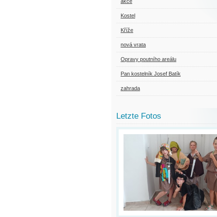
akce
Kostel
Kříže
nová vrata
Opravy poutního areálu
Pan kostelník Josef Batík
zahrada
Letzte Fotos