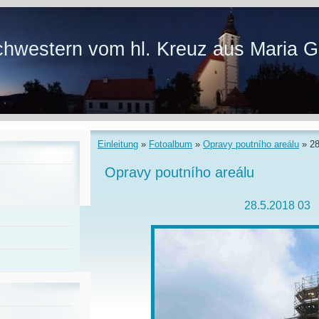
hwestern vom hl. Kreuz aus Maria G
Einleitung
»
Fotoalbum
»
Opravy poutního areálu
»
28
Opravy poutního areálu
28.5.2018 03